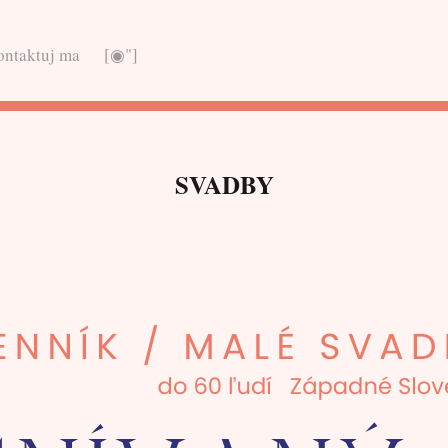
ontaktuj ma
[◉"]
SVADBY