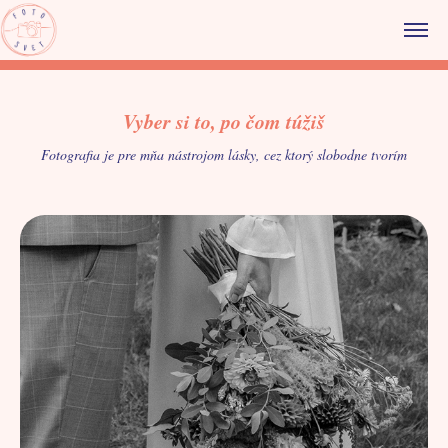
Vyber si to, po čom túžiš
Fotografia je pre mňa nástrojom lásky, cez ktorý slobodne tvorím